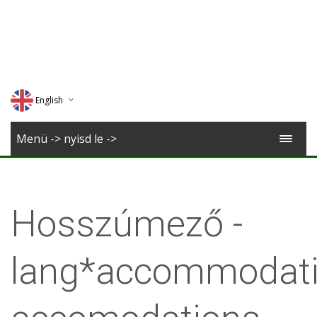
English
Deutsch
Menü -> nyisd le ->
Magyar
Romana
Hosszúmező -
lang*accommodati