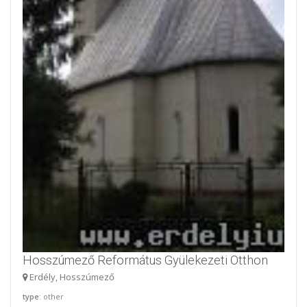
Hosszúmező Református Gyülekezeti Otthon
Erdély, Hosszúmező
type
: other