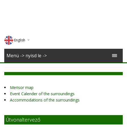
English
Deutsch
Menü -> nyisd le ->
Magyar
Romana
Merisor map
Event Calender of the surroundings
Accommodations of the surroundings
Útvonaltervező