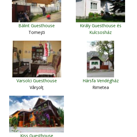
Bálint Guesthouse
Király Guesthouse és
Tomeşti
Kulcsosház
Ciumani
Varsolci Guesthouse
Hársfa Vendégház
Vârşolţ
Rimetea
Kiss Guesthouse