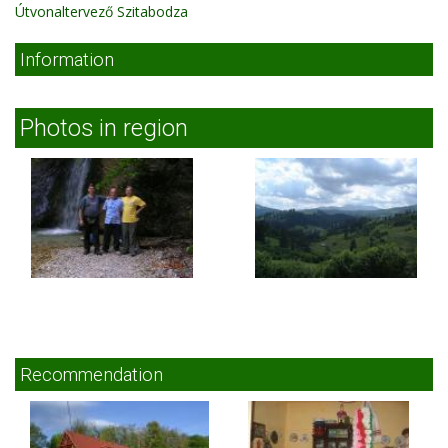
Útvonaltervező Szitabodza
Information
Photos in region
Recommendation