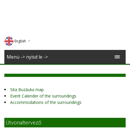
English
Deutsch
Menü -> nyisd le ->
Magyar
Romana
Sita Buzăului map
Event Calender of the surroundings
Accommodations of the surroundings
Útvonaltervező