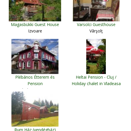
Magasbükki Guest House
Varsolci Guesthouse
Izvoare
Vârşolţ
Plébános Étterem és
Heltai Pension - Cluj /
Pension
Holiday chalet in Vladeasa
Odorheiu Secuiesc
Mountains
Cluj Napoca
Rum Ház (vendégház)