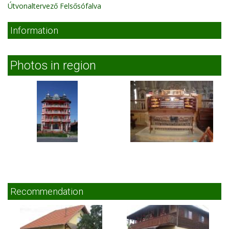
Útvonaltervező Felsősófalva
Information
Photos in region
Recommendation