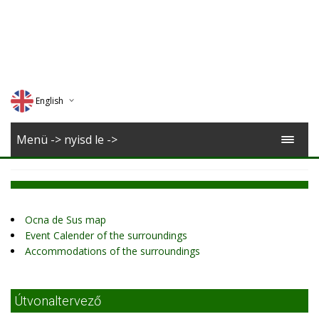
English
Deutsch
Menü -> nyisd le ->
Magyar
Romana
Ocna de Sus map
Event Calender of the surroundings
Accommodations of the surroundings
Útvonaltervező