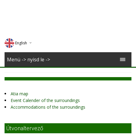
English
Deutsch
Menü -> nyisd le ->
Magyar
Romana
Atia map
Event Calender of the surroundings
Accommodations of the surroundings
Útvonaltervező