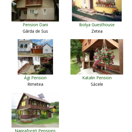
Pension Dani
Ibolya Guesthouse
Gârda de Sus
Zetea
Ági Pension
Katalin Pension
Rimetea
Săcele
Napraforgó Pensions