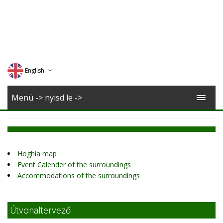
English
Deutsch
Menü -> nyisd le ->
Magyar
Romana
Hoghia map
Event Calender of the surroundings
Accommodations of the surroundings
Útvonaltervező