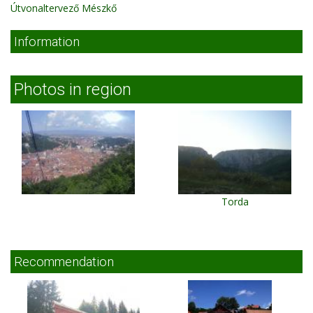
Útvonaltervező Mészkő
Information
Photos in region
Torda
Recommendation