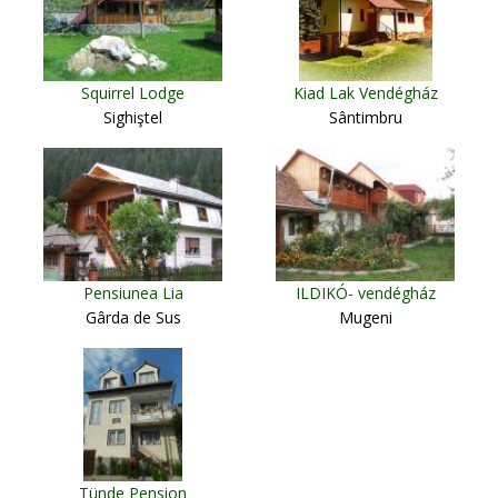
Squirrel Lodge
Kiad Lak Vendégház
Sighiştel
Sântimbru
Pensiunea Lia
ILDIKÓ- vendégház
Gârda de Sus
Mugeni
Tünde Pension