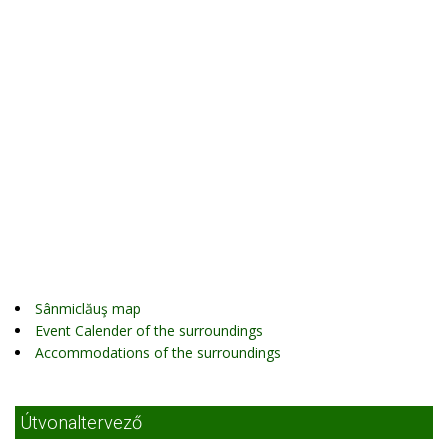
Sânmiclăuş map
Event Calender of the surroundings
Accommodations of the surroundings
Útvonaltervező