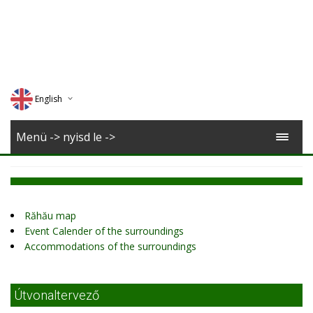
English
Deutsch
Menü -> nyisd le ->
Magyar
Romana
Răhău map
Event Calender of the surroundings
Accommodations of the surroundings
Útvonaltervező