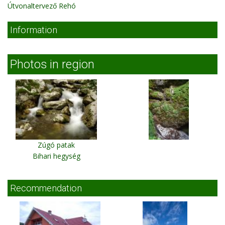
Útvonaltervező Rehó
Information
Photos in region
Zúgó patak
Bihari hegység
Recommendation