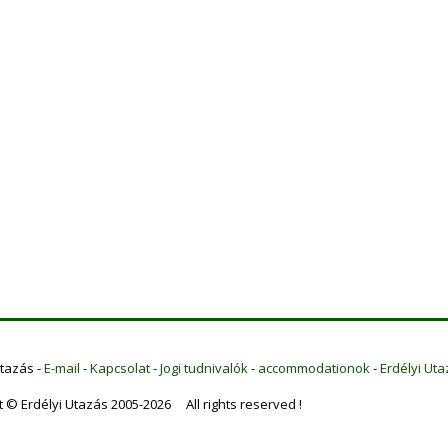
Utazás -
E-mail
-
Kapcsolat
-
Jogi tudnivalók
-
accommodationok
-
Erdélyi Uta
t © Erdélyi Utazás 2005-2026 All rights reserved !