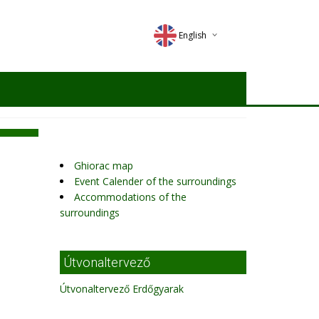
English
Deutsch
Magyar
Romana
Ghiorac map
Event Calender of the surroundings
Accommodations of the
surroundings
Útvonaltervező
Útvonaltervező Erdőgyarak