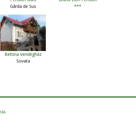
Gârda de Sus
***
Gorneşti
Bettina Vendégház
Sovata
zás