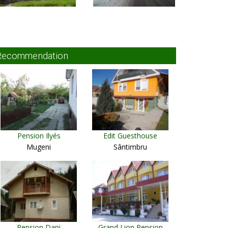
Recommendation
Pension Ilyés
Edit Guesthouse
Mugeni
Sântimbru
Pension Dani
Grand Lion Pension