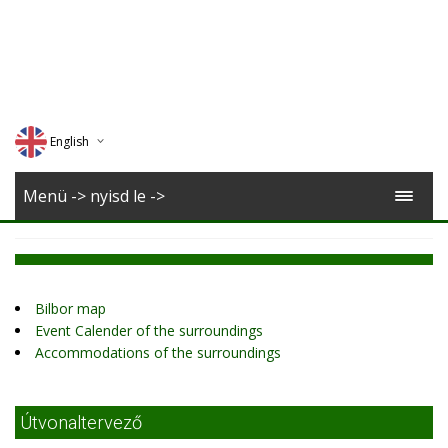
English
Deutsch
Menü -> nyisd le ->
Magyar
Romana
Bilbor map
Event Calender of the surroundings
Accommodations of the surroundings
Útvonaltervező