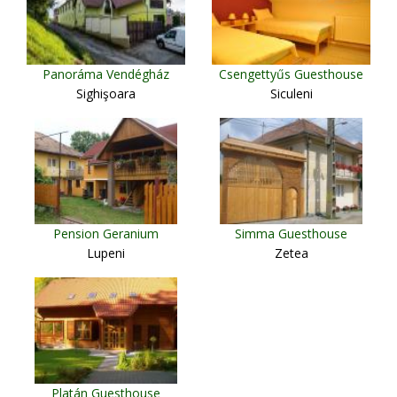
Panoráma Vendégház
Csengettyűs Guesthouse
Sighişoara
Siculeni
Pension Geranium
Simma Guesthouse
Lupeni
Zetea
Platán Guesthouse