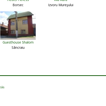
Borsec
Izvoru Mureşului
Guesthouse Shalom
Sâncraiu
zás