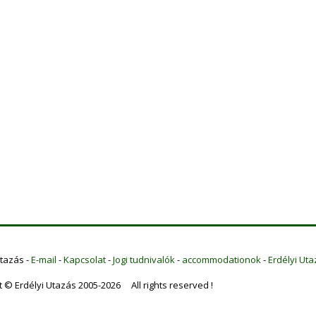
Utazás -
E-mail
-
Kapcsolat
-
Jogi tudnivalók
-
accommodationok
-
Erdélyi Uta
t © Erdélyi Utazás 2005-2026 All rights reserved !