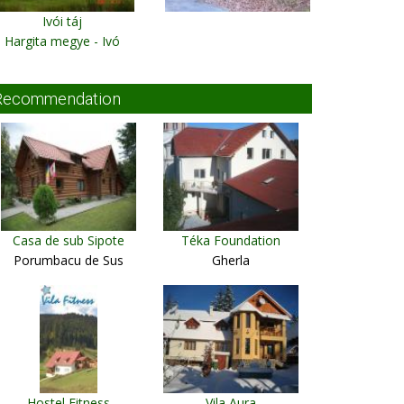
Ivói táj
Hargita megye - Ivó
Recommendation
Casa de sub Sipote
Téka Foundation
Porumbacu de Sus
Gherla
Hostel Fitness
Vila Aura