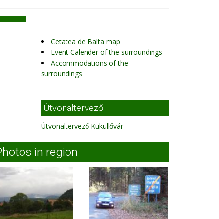
Cetatea de Balta map
Event Calender of the surroundings
Accommodations of the
surroundings
Útvonaltervező
Útvonaltervező Küküllővár
Photos in region