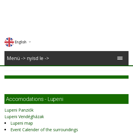
English
Deutsch
Menü -> nyisd le ->
Magyar
Romana
Accomodations - Lupeni
Lupeni Panziók
Lupeni Vendégházak
Lupeni map
Event Calender of the surroundings