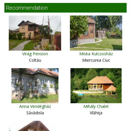
Recommendation
Virág Pension
Miska Kulcsosház
Coltău
Miercurea Ciuc
Anna Vendégház
Mihály Chalet
Săvădisla
Vlăhiţa