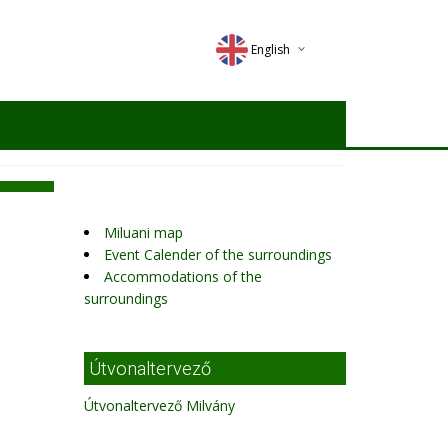
English
Deutsch
Magyar
Romana
Miluani map
Event Calender of the surroundings
Accommodations of the
surroundings
Útvonaltervező
Útvonaltervező Milvány