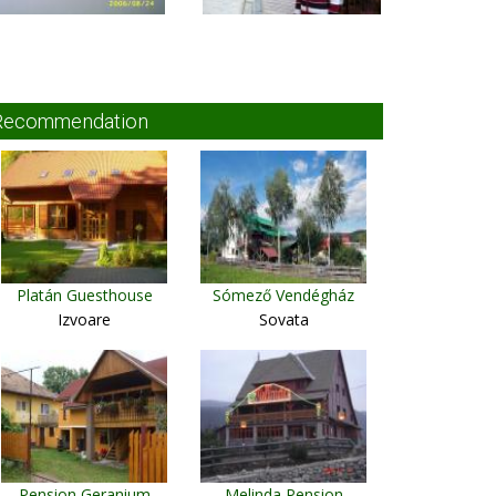
Recommendation
Platán Guesthouse
Sómező Vendégház
Izvoare
Sovata
Pension Geranium
Melinda Pension