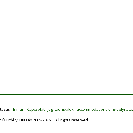
Utazás -
E-mail
-
Kapcsolat
-
Jogi tudnivalók
-
accommodationok
-
Erdélyi Uta
t © Erdélyi Utazás 2005-2026 All rights reserved !