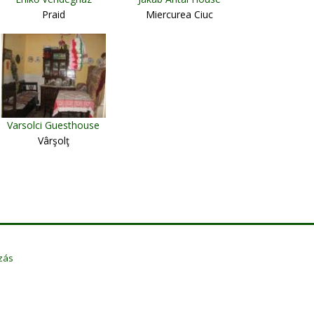
Praid
Miercurea Ciuc
Varsolci Guesthouse
Vârşolţ
zás