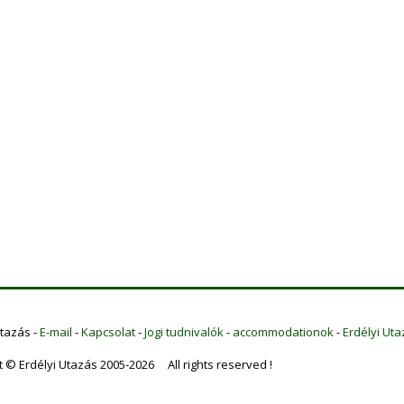
Utazás -
E-mail
-
Kapcsolat
-
Jogi tudnivalók
-
accommodationok
-
Erdélyi Uta
t © Erdélyi Utazás 2005-2026 All rights reserved !