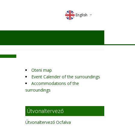
English
Deutsch
Magyar
Romana
Oteni map
Event Calender of the surroundings
Accommodations of the
surroundings
Útvonaltervező
Útvonaltervező Ocfalva