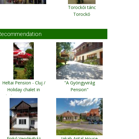
Torockói tánc
Torockó
Recommendation
Heltai Pension - Cluj /
"A Gyöngyvirág
Holiday chalet in
Pension"
Vladeasa Mountains
Lupeni
Cluj Napoca
Enikő Vendégház
Jakab Antal House