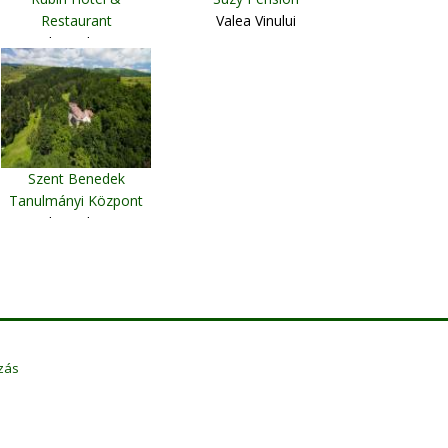
Restaurant
Valea Vinului
Gheorgheni
Szent Benedek
Tanulmányi Központ
Gheorgheni
zás