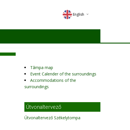
English
Deutsch
Magyar
Romana
Tâmpa map
Event Calender of the surroundings
Accommodations of the
surroundings
Útvonaltervező
Útvonaltervező Székelytompa