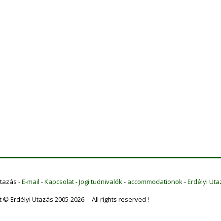
Utazás -
E-mail
-
Kapcsolat
-
Jogi tudnivalók
-
accommodationok
-
Erdélyi Uta
t © Erdélyi Utazás 2005-2026 All rights reserved !