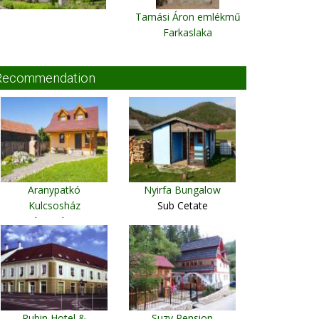
Tamási Áron emlékmű
Farkaslaka
Recommendation
Aranypatkó
Nyirfa Bungalow
Kulcsosház
Sub Cetate
Gheorgheni
Rubin Hotel &
Suzy Pension