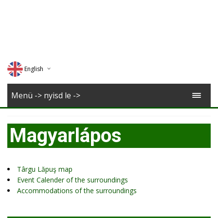
English
Deutsch
Menü -> nyisd le ->
Magyar
Magyarlápos
Romana
Târgu Lăpuş map
Event Calender of the surroundings
Accommodations of the surroundings