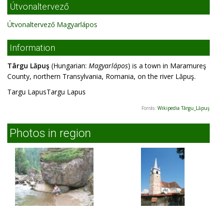
Útvonaltervező
Útvonaltervező Magyarlápos
Information
Târgu Lăpuş
(Hungarian:
Magyarlápos
) is a town in Maramureş
County, northern Transylvania, Romania, on the river Lăpuş.
Targu LapusTargu Lapus
Forrás:
Wikipedia Târgu_Lăpuş
Photos in region