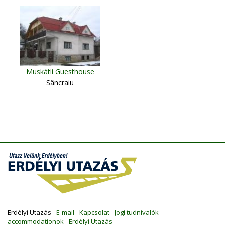
Bisericani
Muskátli Guesthouse
Sâncraiu
Erdélyi Utazás -
E-mail
-
Kapcsolat
-
Jogi tudnivalók
-
accommodationok
-
Erdélyi Utazás