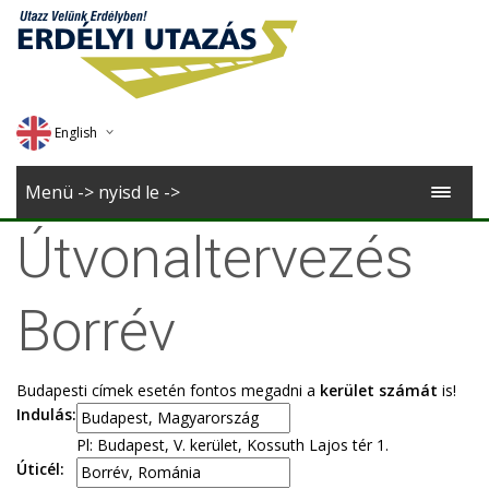
English
Deutsch
Menü -> nyisd le ->
Magyar
Útvonaltervezés
Romana
Borrév
Budapesti címek esetén fontos megadni a
kerület számát
is!
Indulás:
Pl: Budapest, V. kerület, Kossuth Lajos tér 1.
Úticél: