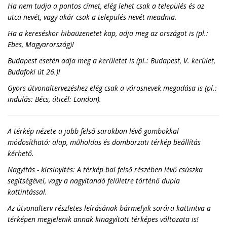
Ha nem tudja a pontos címet, elég lehet csak a település és az
utca nevét, vagy akár csak a település nevét meadnia.
Ha a kereséskor hibaüzenetet kap, adja meg az országot is (pl.:
Ebes, Magyarország)!
Budapest esetén adja meg a kerületet is (pl.: Budapest, V. kerület,
Budafoki út 26.)!
Gyors útvonaltervezéshez elég csak a városnevek megadása is (pl.:
indulás: Bécs, úticél: London).
A térkép nézete a jobb felső sarokban lévő gombokkal
módosítható: alap, műholdas és domborzati térkép beállítás
kérhető.
Nagyítás - kicsinyítés: A térkép bal felső részében lévő csúszka
segítségével, vagy a nagyítandó felületre történő dupla
kattintással.
Az útvonalterv részletes leírásának bármelyik sorára kattintva a
térképen megjelenik annak kinagyított térképes változata is!