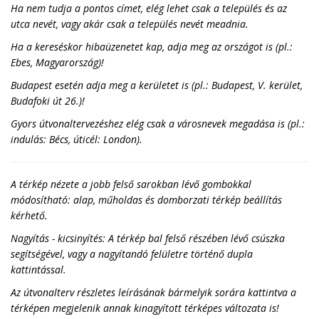
Ha nem tudja a pontos címet, elég lehet csak a település és az
utca nevét, vagy akár csak a település nevét meadnia.
Ha a kereséskor hibaüzenetet kap, adja meg az országot is (pl.:
Ebes, Magyarország)!
Budapest esetén adja meg a kerületet is (pl.: Budapest, V. kerület,
Budafoki út 26.)!
Gyors útvonaltervezéshez elég csak a városnevek megadása is (pl.:
indulás: Bécs, úticél: London).
A térkép nézete a jobb felső sarokban lévő gombokkal
módosítható: alap, műholdas és domborzati térkép beállítás
kérhető.
Nagyítás - kicsinyítés: A térkép bal felső részében lévő csúszka
segítségével, vagy a nagyítandó felületre történő dupla
kattintással.
Az útvonalterv részletes leírásának bármelyik sorára kattintva a
térképen megjelenik annak kinagyított térképes változata is!