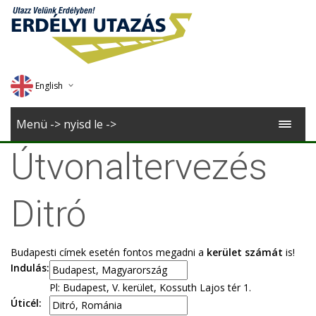
English
Deutsch
Menü -> nyisd le ->
Magyar
Útvonaltervezés
Romana
Ditró
Budapesti címek esetén fontos megadni a
kerület számát
is!
Indulás:
Pl: Budapest, V. kerület, Kossuth Lajos tér 1.
Úticél: