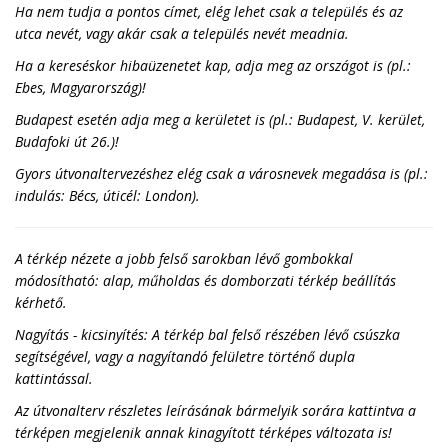
Ha nem tudja a pontos címet, elég lehet csak a település és az
utca nevét, vagy akár csak a település nevét meadnia.
Ha a kereséskor hibaüzenetet kap, adja meg az országot is (pl.:
Ebes, Magyarország)!
Budapest esetén adja meg a kerületet is (pl.: Budapest, V. kerület,
Budafoki út 26.)!
Gyors útvonaltervezéshez elég csak a városnevek megadása is (pl.:
indulás: Bécs, úticél: London).
A térkép nézete a jobb felső sarokban lévő gombokkal
módosítható: alap, műholdas és domborzati térkép beállítás
kérhető.
Nagyítás - kicsinyítés: A térkép bal felső részében lévő csúszka
segítségével, vagy a nagyítandó felületre történő dupla
kattintással.
Az útvonalterv részletes leírásának bármelyik sorára kattintva a
térképen megjelenik annak kinagyított térképes változata is!