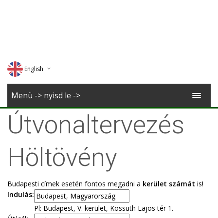
English
Deutsch
Menü -> nyisd le ->
Magyar
Útvonaltervezés
Romana
Höltövény
Budapesti címek esetén fontos megadni a
kerület számát
is!
Indulás:
Pl: Budapest, V. kerület, Kossuth Lajos tér 1.