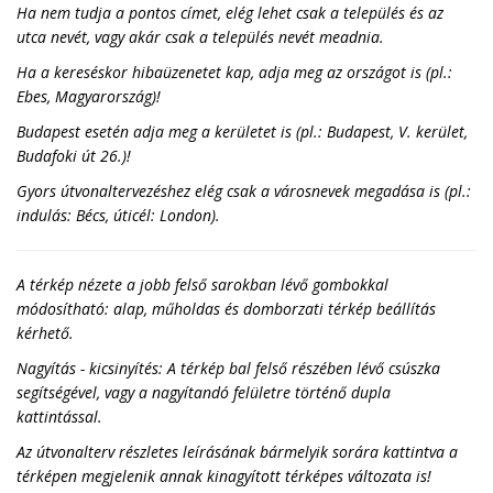
Ha nem tudja a pontos címet, elég lehet csak a település és az
utca nevét, vagy akár csak a település nevét meadnia.
Ha a kereséskor hibaüzenetet kap, adja meg az országot is (pl.:
Ebes, Magyarország)!
Budapest esetén adja meg a kerületet is (pl.: Budapest, V. kerület,
Budafoki út 26.)!
Gyors útvonaltervezéshez elég csak a városnevek megadása is (pl.:
indulás: Bécs, úticél: London).
A térkép nézete a jobb felső sarokban lévő gombokkal
módosítható: alap, műholdas és domborzati térkép beállítás
kérhető.
Nagyítás - kicsinyítés: A térkép bal felső részében lévő csúszka
segítségével, vagy a nagyítandó felületre történő dupla
kattintással.
Az útvonalterv részletes leírásának bármelyik sorára kattintva a
térképen megjelenik annak kinagyított térképes változata is!