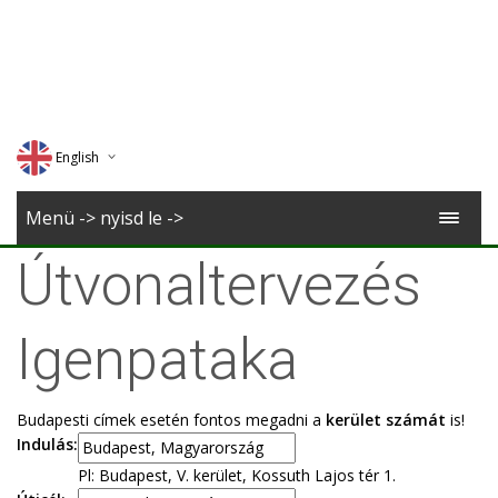
English
Deutsch
Menü -> nyisd le ->
Magyar
Útvonaltervezés
Romana
Igenpataka
Budapesti címek esetén fontos megadni a
kerület számát
is!
Indulás:
Pl: Budapest, V. kerület, Kossuth Lajos tér 1.