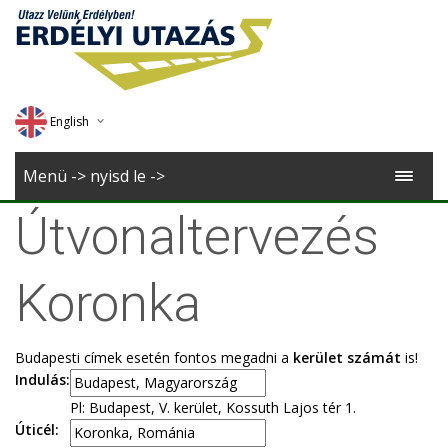
English
Deutsch
Menü -> nyisd le ->
Magyar
Útvonaltervezés
Romana
Koronka
Budapesti címek esetén fontos megadni a
kerület számát
is!
Indulás:
Pl: Budapest, V. kerület, Kossuth Lajos tér 1.
Úticél: