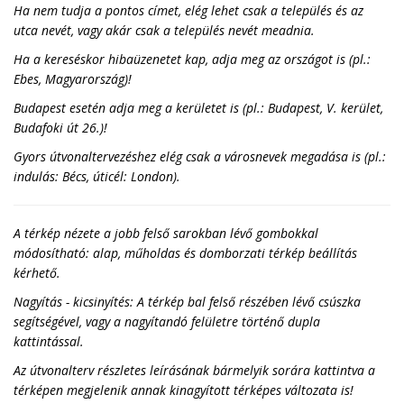
Ha nem tudja a pontos címet, elég lehet csak a település és az
utca nevét, vagy akár csak a település nevét meadnia.
Ha a kereséskor hibaüzenetet kap, adja meg az országot is (pl.:
Ebes, Magyarország)!
Budapest esetén adja meg a kerületet is (pl.: Budapest, V. kerület,
Budafoki út 26.)!
Gyors útvonaltervezéshez elég csak a városnevek megadása is (pl.:
indulás: Bécs, úticél: London).
A térkép nézete a jobb felső sarokban lévő gombokkal
módosítható: alap, műholdas és domborzati térkép beállítás
kérhető.
Nagyítás - kicsinyítés: A térkép bal felső részében lévő csúszka
segítségével, vagy a nagyítandó felületre történő dupla
kattintással.
Az útvonalterv részletes leírásának bármelyik sorára kattintva a
térképen megjelenik annak kinagyított térképes változata is!