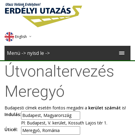
English
Deutsch
Menü -> nyisd le ->
Magyar
Útvonaltervezés
Romana
Meregyó
Budapesti címek esetén fontos megadni a
kerület számát
is!
Indulás:
Pl: Budapest, V. kerület, Kossuth Lajos tér 1.
Úticél: