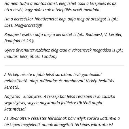
Ha nem tudja a pontos címet, elég lehet csak a település és az
utca nevét, vagy akár csak a település nevét meadnia.
Ha a kereséskor hibaüzenetet kap, adja meg az országot is (pl.:
Ebes, Magyarország)!
Budapest esetén adja meg a kerületet is (pl.: Budapest, V. kerület,
Budafoki út 26.)!
Gyors útvonaltervezéshez elég csak a városnevek megadása is (pl.:
indulás: Bécs, úticél: London).
A térkép nézete a jobb felső sarokban lévő gombokkal
módosítható: alap, műholdas és domborzati térkép beállítás
kérhető.
Nagyítás - kicsinyítés: A térkép bal felső részében lévő csúszka
segítségével, vagy a nagyítandó felületre történő dupla
kattintással.
Az útvonalterv részletes leírásának bármelyik sorára kattintva a
térképen megjelenik annak kinagyított térképes változata is!