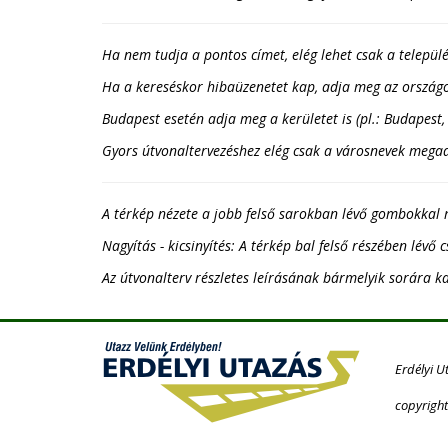
Ha nem tudja a pontos címet, elég lehet csak a települé
Ha a kereséskor hibaüzenetet kap, adja meg az országot
Budapest esetén adja meg a kerületet is (pl.: Budapest, 
Gyors útvonaltervezéshez elég csak a városnevek megadás
A térkép nézete a jobb felső sarokban lévő gombokkal 
Nagyítás - kicsinyítés: A térkép bal felső részében lévő 
Az útvonalterv részletes leírásának bármelyik sorára ka
Erdélyi U
copyright