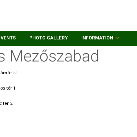
EVENTS
PHOTO GALLERY
INFORMATION
és Mezőszabad
számát
is!
os tér 1.
 tér 5.