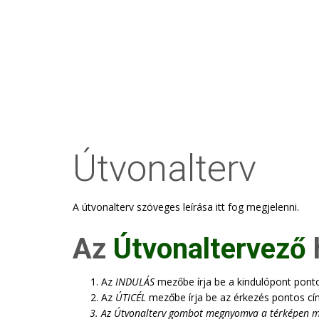
Útvonalterv
A útvonalterv szöveges leírása itt fog megjelenni.
Az
Útvonaltervező
Az
INDULÁS
mezőbe írja be a kindulópont pont
Az
ÚTICÉL
mezőbe írja be az érkezés pontos cí
Az
Útvonalterv
gombot megnyomva a térképen megje