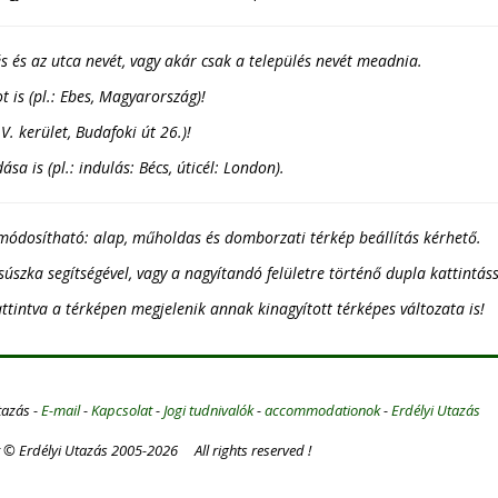
s és az utca nevét, vagy akár csak a település nevét meadnia.
 is (pl.: Ebes, Magyarország)!
V. kerület, Budafoki út 26.)!
a is (pl.: indulás: Bécs, úticél: London).
módosítható: alap, műholdas és domborzati térkép beállítás kérhető.
csúszka segítségével, vagy a nagyítandó felületre történő dupla kattintáss
ttintva a térképen megjelenik annak kinagyított térképes változata is!
tazás -
E-mail
-
Kapcsolat
-
Jogi tudnivalók
-
accommodationok
-
Erdélyi Utazás
 © Erdélyi Utazás 2005-2026 All rights reserved !