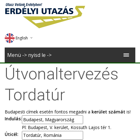
English
Deutsch
Menü -> nyisd le ->
Magyar
Útvonaltervezés
Romana
Tordatúr
Budapesti címek esetén fontos megadni a
kerület számát
is!
Indulás:
Pl: Budapest, V. kerület, Kossuth Lajos tér 1.
Úticél: