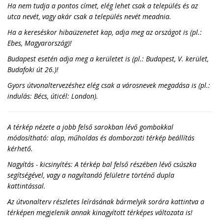
Ha nem tudja a pontos címet, elég lehet csak a település és az
utca nevét, vagy akár csak a település nevét meadnia.
Ha a kereséskor hibaüzenetet kap, adja meg az országot is (pl.:
Ebes, Magyarország)!
Budapest esetén adja meg a kerületet is (pl.: Budapest, V. kerület,
Budafoki út 26.)!
Gyors útvonaltervezéshez elég csak a városnevek megadása is (pl.:
indulás: Bécs, úticél: London).
A térkép nézete a jobb felső sarokban lévő gombokkal
módosítható: alap, műholdas és domborzati térkép beállítás
kérhető.
Nagyítás - kicsinyítés: A térkép bal felső részében lévő csúszka
segítségével, vagy a nagyítandó felületre történő dupla
kattintással.
Az útvonalterv részletes leírásának bármelyik sorára kattintva a
térképen megjelenik annak kinagyított térképes változata is!