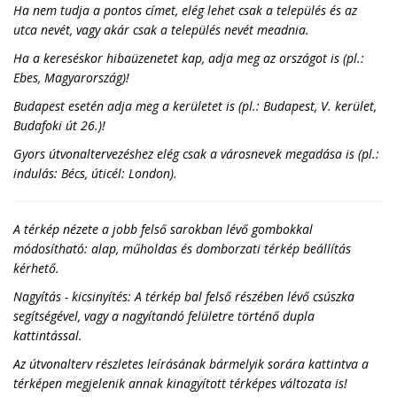
Ha nem tudja a pontos címet, elég lehet csak a település és az
utca nevét, vagy akár csak a település nevét meadnia.
Ha a kereséskor hibaüzenetet kap, adja meg az országot is (pl.:
Ebes, Magyarország)!
Budapest esetén adja meg a kerületet is (pl.: Budapest, V. kerület,
Budafoki út 26.)!
Gyors útvonaltervezéshez elég csak a városnevek megadása is (pl.:
indulás: Bécs, úticél: London).
A térkép nézete a jobb felső sarokban lévő gombokkal
módosítható: alap, műholdas és domborzati térkép beállítás
kérhető.
Nagyítás - kicsinyítés: A térkép bal felső részében lévő csúszka
segítségével, vagy a nagyítandó felületre történő dupla
kattintással.
Az útvonalterv részletes leírásának bármelyik sorára kattintva a
térképen megjelenik annak kinagyított térképes változata is!