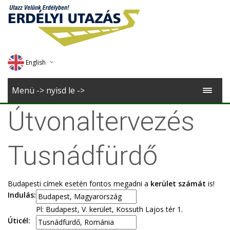
English
Deutsch
Menü -> nyisd le ->
Magyar
Útvonaltervezés
Romana
Tusnádfürdő
Budapesti címek esetén fontos megadni a
kerület számát
is!
Indulás:
Pl: Budapest, V. kerület, Kossuth Lajos tér 1.
Úticél: