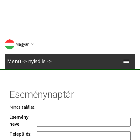
Magyar
Deutsch
Menü -> nyisd le ->
English
Romana
Eseménynaptár
Nincs találat.
Esemény
neve:
Település: