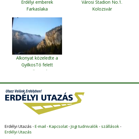
Erdélyi emberek
Városi Stadion No.1.
Farkaslaka
Kolozsvár
Alkonyat közeledte a
GyilkosTó felett
Gyilkos Tó
Erdélyi Utazás -
E-mail
-
Kapcsolat
-
Jogi tudnivalók
-
szállások
-
Erdélyi Utazás