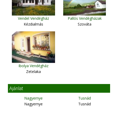
Vendel Vendégház
Pallós Vendégházak
Kézdialmás
Szováta
Ibolya Vendégház
Zetelaka
Ajánlat
Nagyernye
Tusnád
Nagyernye
Tusnád