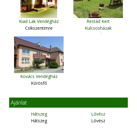
Kiad Lak Vendégház
Restád Kert
Csíkszentimre
Kulcsosházak
Szováta
Kovács Vendégház
Körösfő
Ajánlat
Hátszeg
Lóvész
Hátszeg
Lóvész