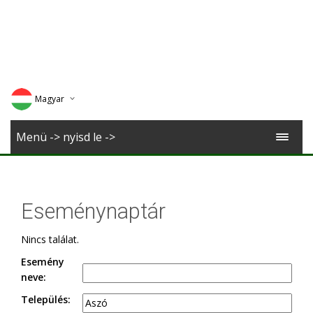
Magyar
Deutsch
Menü -> nyisd le ->
English
Romana
Eseménynaptár
Nincs találat.
Esemény
neve:
Település: