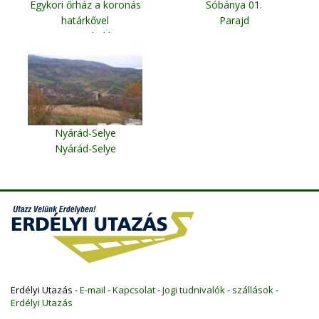
Egykori őrház a koronás
Sóbánya 01.
határkővel
Parajd
Gyimesbükk
Nyárád-Selye
Nyárád-Selye
Erdélyi Utazás -
E-mail
-
Kapcsolat
-
Jogi tudnivalók
-
szállások
-
Erdélyi Utazás