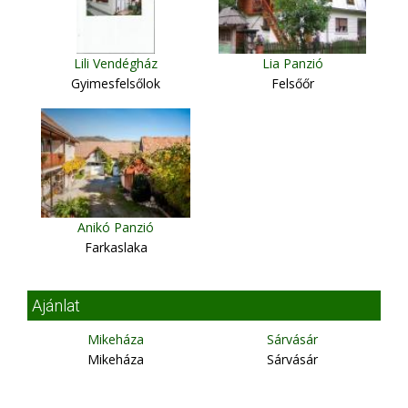
Lili Vendégház
Lia Panzió
Gyimesfelsőlok
Felsőőr
Anikó Panzió
Farkaslaka
Ajánlat
Mikeháza
Sárvásár
Mikeháza
Sárvásár