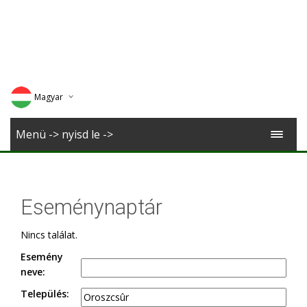
Magyar
Deutsch
Menü -> nyisd le ->
English
Romana
Eseménynaptár
Nincs találat.
Esemény
neve:
Település: