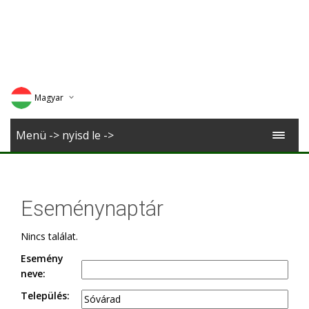
Magyar
Deutsch
Menü -> nyisd le ->
English
Romana
Eseménynaptár
Nincs találat.
Esemény
neve:
Település: