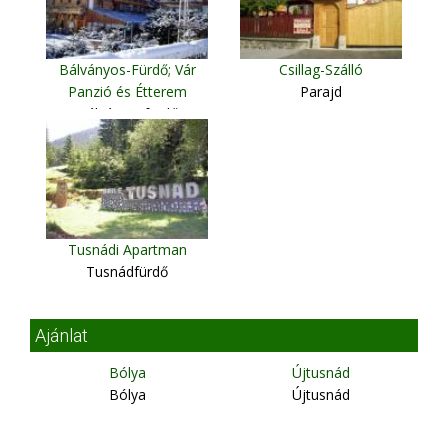
Bálványos-Fürdő; Vár
Csillag-Szálló
Panzió és Étterem
Parajd
Bálványosfürdő
Tusnádi Apartman
Tusnádfürdő
Ajánlat
Bólya
Újtusnád
Bólya
Újtusnád