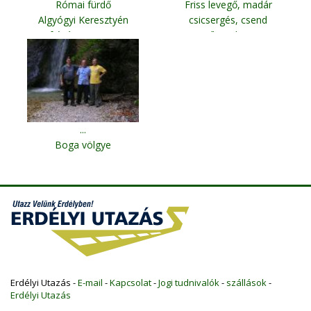
Római fürdő
Friss levegő, madár
Algyógyi Keresztyén
csicsergés, csend
Ifjúsági Központ
Csíkmadaras
...
Boga völgye
Erdélyi Utazás -
E-mail
-
Kapcsolat
-
Jogi tudnivalók
-
szállások
-
Erdélyi Utazás