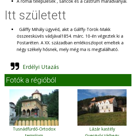
A római települések , sáncok és a castrum maradványai.
Itt született
Gálffy Mihály ügyvéd, akit a Gálffy-Török-Makk
összeesküvés vádjával1854. márc. 10-én végeztek ki a
Postaréten. A XX. században emlékoszlopot emeltek a
négy székely hősnek, mely még ma is megtalálható.
Erdélyi Utazás
Fotók a régióból
Tusnádfürdő-Ortodox
Lázár kastély
templom
Gyergyószárhegy