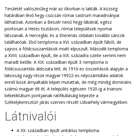
Területét valószinűleg már az ókorban is lakták. A község
határában lévő hegy csúcsán római castrum maradrványai
láthatóak. Azonban a Beszér nevű hegy lábánál, egész
pontosan a Hetes tisztáson, római települések nyomai
látszanak. A Herceglác és a Sherenás oldalain további sáncok
találhatóak. Első temploma a XVI. században épült fából, de
sajnos a földcsuszamlások miatt elpuszult. Második temploma
a XVIII. században épült, de a XIX. századra szinte semmi nem
maradt belőle. A XIX. században épült 3. temploma is
földcsuszamlás áldozata lett. At 1910-es összeírások alapján a
lakosság nagy része magyar.19922-es népszámlálási adatok
ennél kissé árnyaltabb képet mutattak, de még mindig domináns
számú magyar élt itt. A település egészen 1920-ig a trianoni
béketiktátum pontjainak ratifikálásáig képezte a
Székelykeresztúri járás szerves részét Udvarhely vármegyében.
Látnivalói
A XX. században épült unitárius temploma.