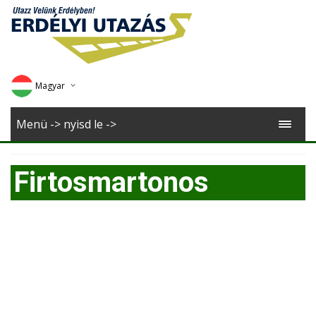
Magyar
Deutsch
Menü -> nyisd le ->
English
Firtosmartonos
Romana