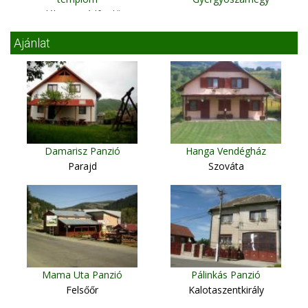
Erdély-Tusnádfürdő
Ajánlat
Damarisz Panzió
Hanga Vendégház
Parajd
Szováta
Mama Uta Panzió
Pálinkás Panzió
Felsőőr
Kalotaszentkirály