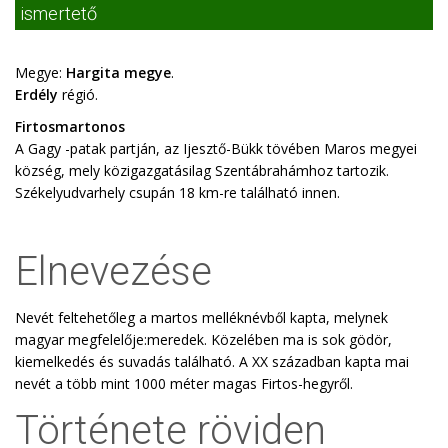
ismertető
Megye:
Hargita megye
.
Erdély
régió.
Firtosmartonos
A Gagy -patak partján, az Ijesztő-Bükk tövében Maros megyei
község, mely közigazgatásilag Szentábrahámhoz tartozik.
Székelyudvarhely csupán 18 km-re található innen.
Elnevezése
Nevét feltehetőleg a martos melléknévből kapta, melynek
magyar megfelelője:meredek. Közelében ma is sok gödör,
kiemelkedés és suvadás található. A XX században kapta mai
nevét a több mint 1000 méter magas Firtos-hegyről.
Története röviden