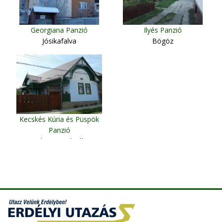
Georgiana Panzió
Ilyés Panzió
Jósikafalva
Bögöz
Kecskés Kúria és Püspök
Panzió
Kalotaszentkirály