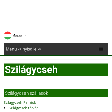
Magyar
Deutsch
Menü -> nyisd le ->
English
Szilágycseh
Romana
Szilágycseh szállások
Szilágycseh Panziók
Szilágycseh térkép