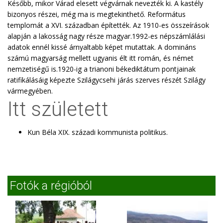
Később, mikor Várad elesett végvárnak nevezték ki. A kastély
bizonyos részei, még ma is megtekinthető. Református
templomát a XVI. században építették. Az 1910-es összeírások
alapján a lakosság nagy része magyar.1992-es népszámlálási
adatok ennél kissé árnyaltabb képet mutattak. A domináns
számú magyarság mellett ugyanis élt itt román, és német
nemzetiségű is.1920-ig a trianoni békediktátum pontjainak
ratifikálásáig képezte Szilágycsehi járás szerves részét Szilágy
vármegyében.
Itt született
Kun Béla XIX. századi kommunista politikus.
Fotók a régióból