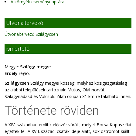
A környék eseménynaptára
Útvonaltervező
Útvonaltervező Szilágycseh
ismertető
Megye:
Szilágy megye
.
Erdély
régió.
Szilágycseh
Szilágy megyei község, melyhez közigazgatásilag
az alábbi települések tartoznak: Mutos, Oláhhorvát,
Szilágynádasd és Völcsök. Zilah csupán 31 km-re található innen.
Története röviden
A XIV. században említik először várát , melyet Borsa Kopasz fiai
égettek fel. A XVII. századi csaták ideje alatt, sok ostromot kiállt.