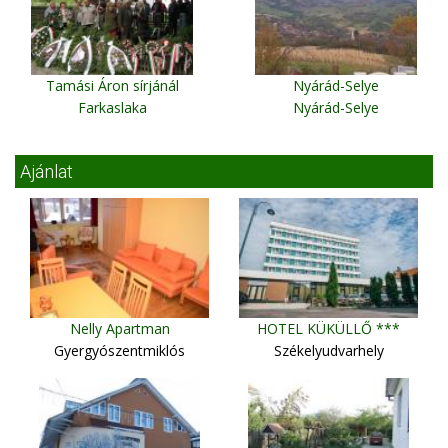
Tamási Áron sírjánál
Nyárád-Selye
Farkaslaka
Nyárád-Selye
Ajánlat
Nelly Apartman
HOTEL KÜKÜLLŐ ***
Gyergyószentmiklós
Székelyudvarhely