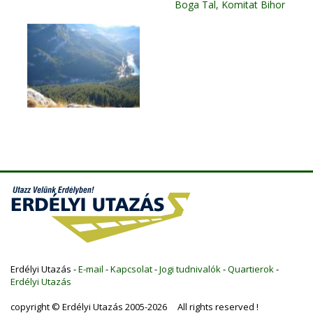
Boga Tal, Komitat Bihor
Erdélyi Utazás -
E-mail
-
Kapcsolat
-
Jogi tudnivalók
-
Quartierok
-
Erdélyi Utazás
copyright © Erdélyi Utazás 2005-2026 All rights reserved !