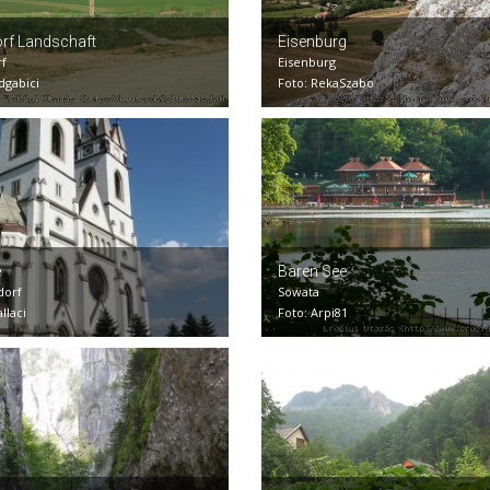
rf Landschaft
Eisenburg
rf
Eisenburg
dgabici
Foto: RekaSzabo
e
Baren See
dorf
Sowata
allaci
Foto: Arpi81