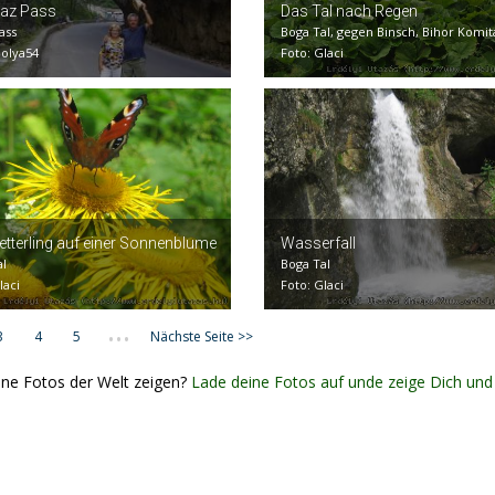
caz Pass
Das Tal nach Regen
ass
Boga Tal, gegen Binsch, Bihor Komit
bolya54
Foto: Glaci
tterling auf einer Sonnenblume
Wasserfall
al
Boga Tal
laci
Foto: Glaci
...
3
4
5
Nächste Seite >>
ine Fotos der Welt zeigen?
Lade deine Fotos auf unde zeige Dich und