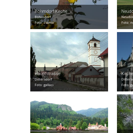
Böhmdorf Kirche
Neudo
Böhmdorf
Neudo
Foto: csama
Foto: n
Hauptstrasse
Kirch
Dittersdorf
Ditters
Foto: gallaci
Foto: g