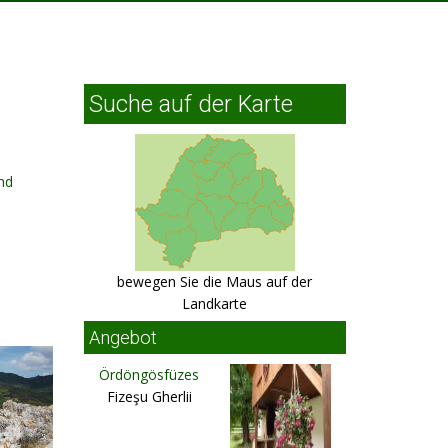
Suche auf der Karte
nd
bewegen Sie die Maus auf der
Landkarte
Angebot
Ördöngösfüzes
Fizeşu Gherlii