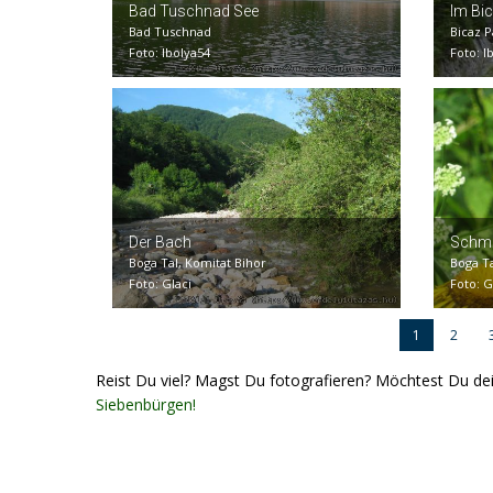
Bad Tuschnad See
Im Bi
Bad Tuschnad
Bicaz P
Foto: Ibolya54
Foto: I
Der Bach
Schme
Boga Tal, Komitat Bihor
Boga T
Foto: Glaci
Foto: G
1
2
Reist Du viel? Magst Du fotografieren? Möchtest Du de
Siebenbürgen!