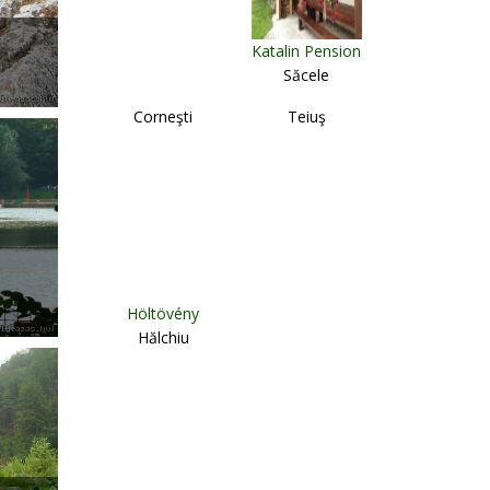
Katalin Pension
Săcele
Corneşti
Teiuş
Höltövény
Hălchiu