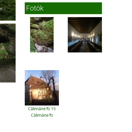
Fotók
at
Călimăne?ti 15
Călimăne?ti