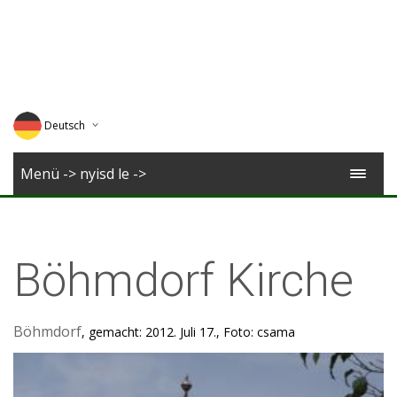
Deutsch
English
Menü -> nyisd le ->
Magyar
Romana
Böhmdorf Kirche
Böhmdorf
, gemacht: 2012. Juli 17., Foto: csama