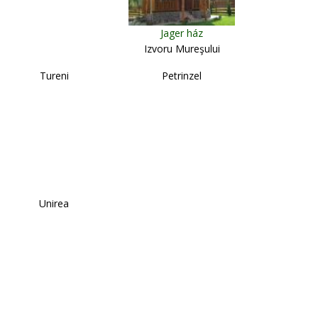
Jager ház
Izvoru Mureşului
Tureni
Petrinzel
Unirea