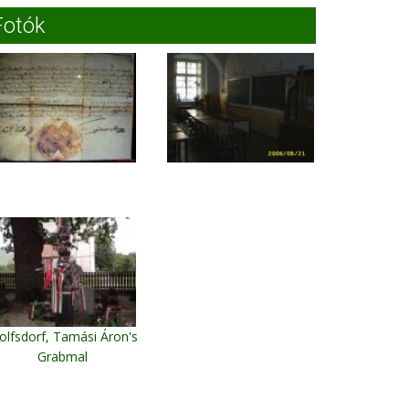
Fotók
lfsdorf, Tamási Áron's
Grabmal