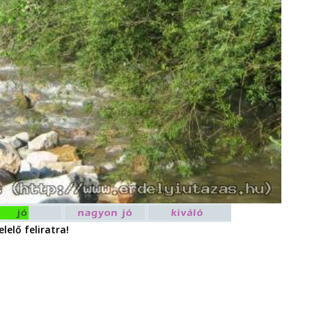
lelő feliratra!