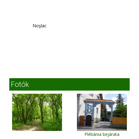
Noşlac
Fotók
Plébánia bejárata