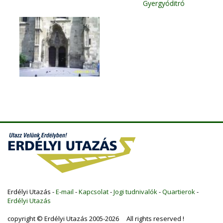
Gyergyóditró
Erdélyi Utazás -
E-mail
-
Kapcsolat
-
Jogi tudnivalók
-
Quartierok
-
Erdélyi Utazás
copyright © Erdélyi Utazás 2005-2026 All rights reserved !