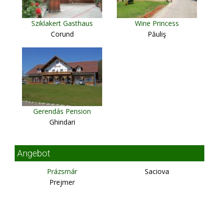
Sziklakert Gasthaus
Wine Princess
Corund
Păuliş
Gerendás Pension
Ghindari
Angebot
Prázsmár
Saciova
Prejmer