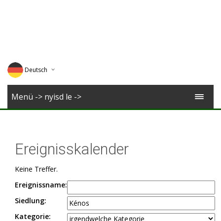
Deutsch
English
Menü -> nyisd le ->
Magyar
Romana
Ereignisskalender
Keine Treffer.
Ereignissname:
Siedlung:
Kategorie: