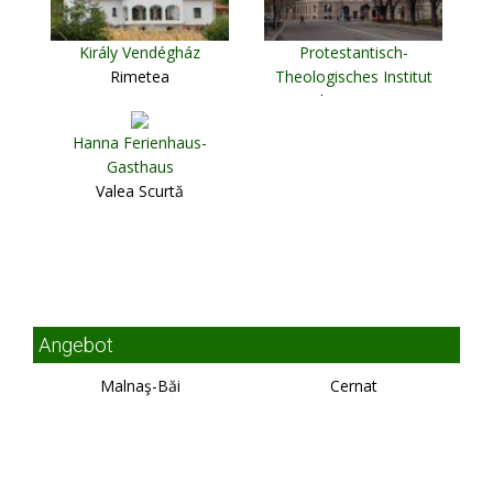
Király Vendégház
Protestantisch-
Rimetea
Theologisches Institut
Cluj Napoca
Hanna Ferienhaus-
Gasthaus
Valea Scurtă
Angebot
Malnaş-Băi
Cernat