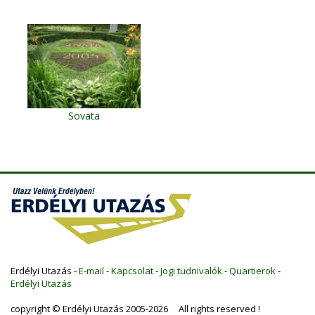
Sovata
Erdélyi Utazás -
E-mail
-
Kapcsolat
-
Jogi tudnivalók
-
Quartierok
-
Erdélyi Utazás
copyright © Erdélyi Utazás 2005-2026 All rights reserved !