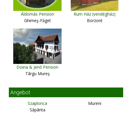
Áldomás Pension
Rum Ház (vendégház)
Ghimeş-Făget
Borzont
Doina & Jenő Pension
Târgu Mureş
Angebot
Szaplonca
Mureni
Săpânta