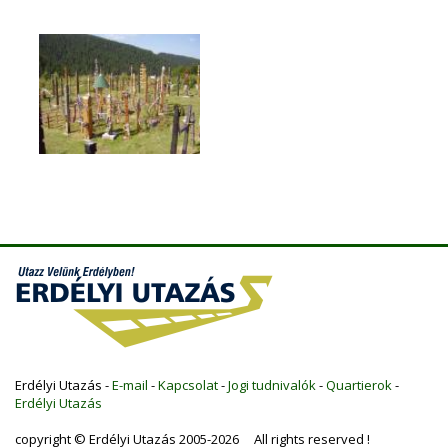
Erdélyi Utazás -
E-mail
-
Kapcsolat
-
Jogi tudnivalók
-
Quartierok
-
Erdélyi Utazás
copyright © Erdélyi Utazás 2005-2026 All rights reserved !