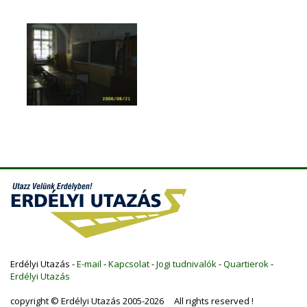
Erdélyi Utazás -
E-mail
-
Kapcsolat
-
Jogi tudnivalók
-
Quartierok
-
Erdélyi Utazás
copyright © Erdélyi Utazás 2005-2026 All rights reserved !