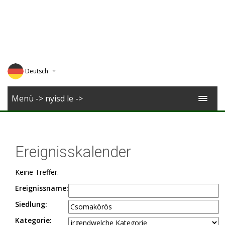
Deutsch
English
Menü -> nyisd le ->
Magyar
Romana
Ereignisskalender
Keine Treffer.
Ereignissname:
Siedlung:
Kategorie: