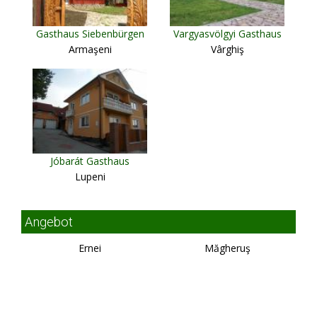
Gasthaus Siebenbürgen
Vargyasvölgyi Gasthaus
Armaşeni
Vârghiş
Jóbarát Gasthaus
Lupeni
Angebot
Ernei
Măgheruş