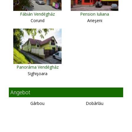
Fábián Vendégház
Pension Iuliana
Corund
Arieşeni
Panoráma Vendégház
Sighişoara
Angebot
Gârbou
Dobârlău