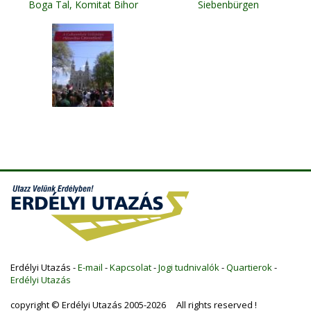
Boga Tal, Komitat Bihor
Siebenbürgen
Erdélyi Utazás -
E-mail
-
Kapcsolat
-
Jogi tudnivalók
-
Quartierok
-
Erdélyi Utazás
copyright © Erdélyi Utazás 2005-2026 All rights reserved !