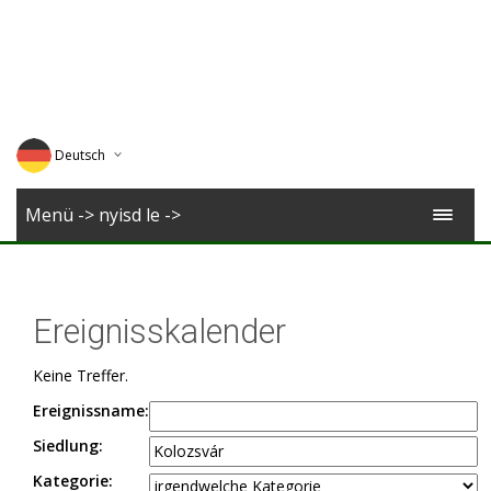
Deutsch
English
Menü -> nyisd le ->
Magyar
Romana
Ereignisskalender
Keine Treffer.
Ereignissname:
Siedlung:
Kategorie: