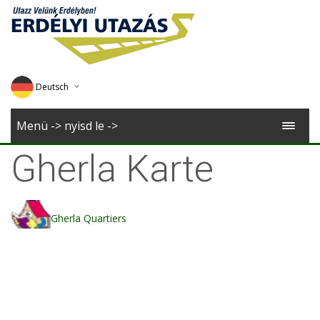
Deutsch
English
Menü -> nyisd le ->
Magyar
Gherla Karte
Romana
Gherla Quartiers