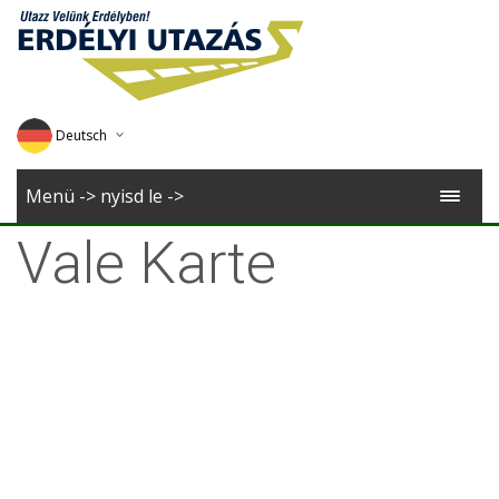
Deutsch
English
Menü -> nyisd le ->
Magyar
Vale Karte
Romana