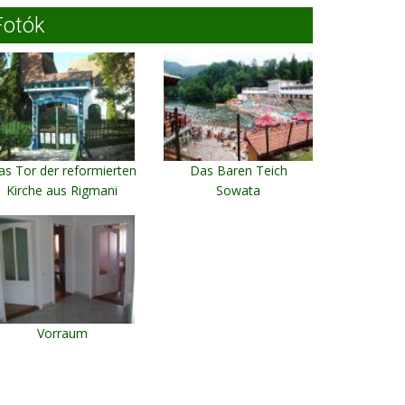
Fotók
as Tor der reformierten
Das Baren Teich
Kirche aus Rigmani
Sowata
Rigmani
Vorraum