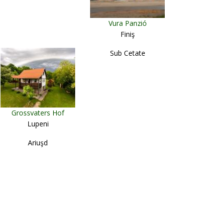
Vura Panzió
Finiş
Sub Cetate
Grossvaters Hof
Lupeni
Ariuşd