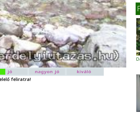
D
lelő feliratra!