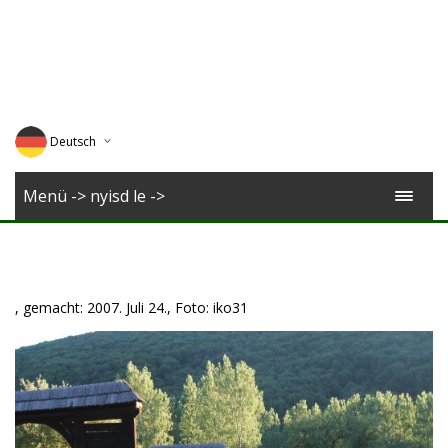
Deutsch
English
Menü -> nyisd le ->
Magyar
Romana
, gemacht: 2007. Juli 24., Foto: iko31