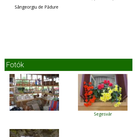
Băile Tuşnad
Sângeorgiu de Pădure
Fotók
Segesvár