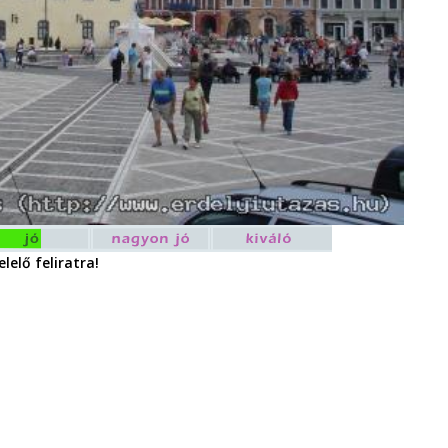
lelő feliratra!