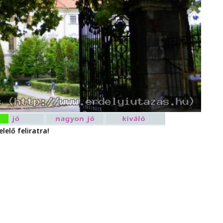
lelő feliratra!