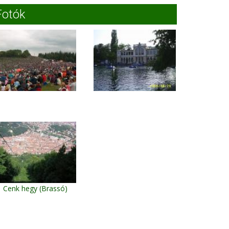
Fotók
Cenk hegy (Brassó)