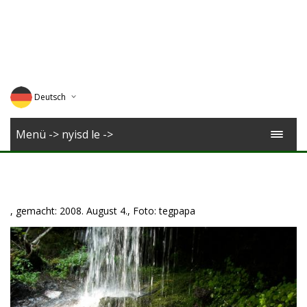
Deutsch
English
Menü -> nyisd le ->
Magyar
Romana
, gemacht: 2008. August 4., Foto: tegpapa