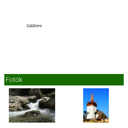
Gălăteni
Fotók