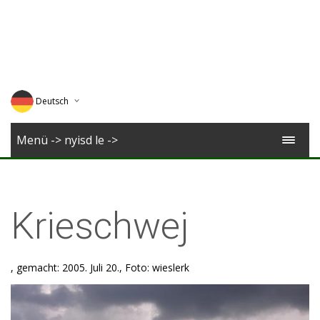
Deutsch
English
Menü -> nyisd le ->
Magyar
Romana
Krieschwej
, gemacht: 2005. Juli 20., Foto: wieslerk