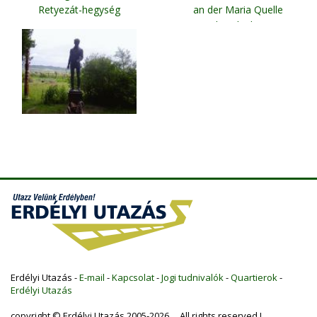
Retyezát-hegység
an der Maria Quelle
Schomlenberg
Erdélyi Utazás -
E-mail
-
Kapcsolat
-
Jogi tudnivalók
-
Quartierok
-
Erdélyi Utazás
copyright © Erdélyi Utazás 2005-2026 All rights reserved !